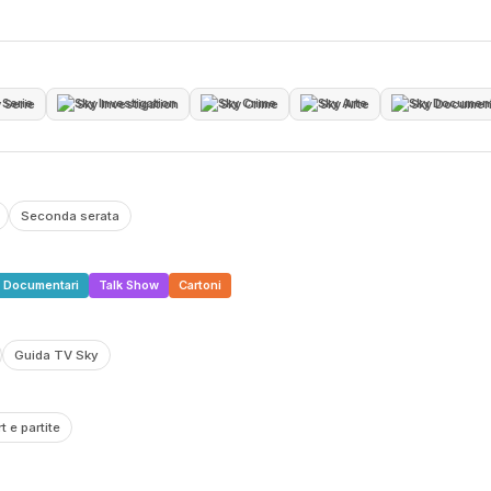
 Serie
Sky Investigation
Sky Crime
Sky Arte
Seconda serata
Documentari
Talk Show
Cartoni
Guida TV Sky
t e partite