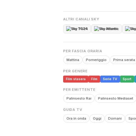
ALTRI CANALI SKY
Sky TG24
Sky Atlantic
Sky
PER FASCIA ORARIA
Mattina
Pomeriggio
Prima serata
PER GENERE
Film stasera
Film
Serie TV
Sport
PER EMITTENTE
Palinsesto Rai
Palinsesto Mediaset
GUIDA TV
Ora in onda
Oggi
Domani
Spor