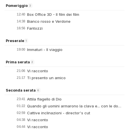
Pomeriggio
3
Box Office 3D - Il film dei film
12:40
Bianco rosso e Verdone
14:38
Fantozzi
16:56
Preserale
1
Immaturi - Il viaggio
19:00
Prima serata
2
Vi racconto
21:06
Ti presento un amico
21:17
Seconda serata
6
Attila flagello di Dio
23:41
Quando gli uomini armarono la clava e... con le donne fecero din don
01:22
Cattive inclinazioni - director's cut
02:59
Vi racconto
04:38
Vi racconto
04:44