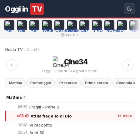
Oggi in
TV
scorri
Guida TV
Cine34
Cine34
Oggi · Lunedì 10 Agosto 2026
Mattina
Pomeriggio
Preserale
Prima serata
Seconda ser
Mattina
4
Fragili - Parte 2
06:50
Attila flagello di Dio
08:49
IN ONDA
Vi racconto
10:48
Anni 50
10:54