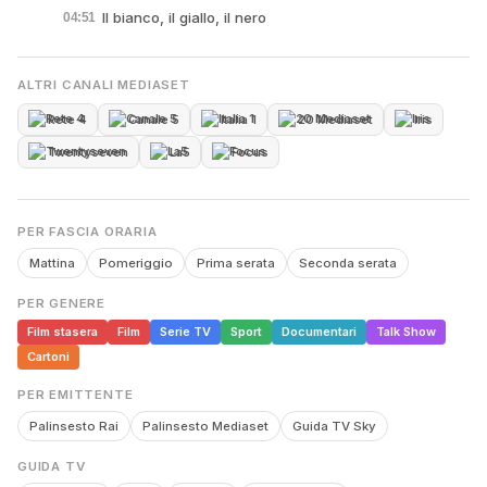
Il bianco, il giallo, il nero
04:51
ALTRI CANALI MEDIASET
Rete 4
Canale 5
Italia 1
20 Mediaset
Iris
Twentyseven
La5
Focus
PER FASCIA ORARIA
Mattina
Pomeriggio
Prima serata
Seconda serata
PER GENERE
Film stasera
Film
Serie TV
Sport
Documentari
Talk Show
Cartoni
PER EMITTENTE
Palinsesto Rai
Palinsesto Mediaset
Guida TV Sky
GUIDA TV