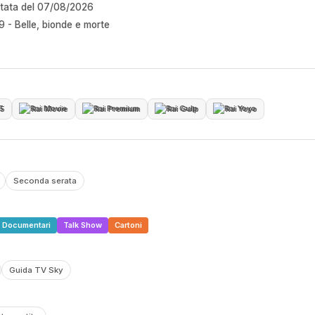
ntata del 07/08/2026
9 - Belle, bionde e morte
 5
Rai Movie
Rai Premium
Rai Gulp
Rai Yoyo
Seconda serata
Documentari
Talk Show
Cartoni
Guida TV Sky