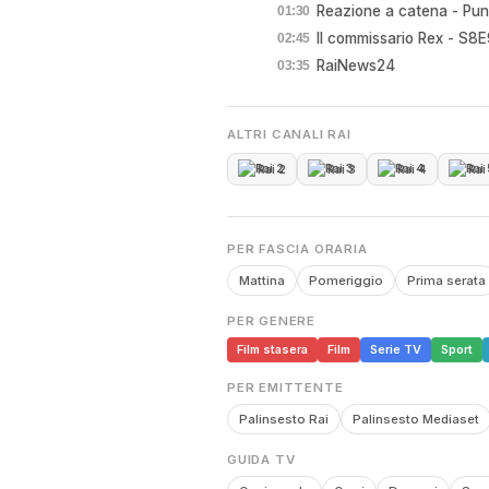
Reazione a catena - Pu
01:30
Il commissario Rex - S8E
02:45
RaiNews24
03:35
ALTRI CANALI RAI
Rai 2
Rai 3
Rai 4
Rai
PER FASCIA ORARIA
Mattina
Pomeriggio
Prima serata
PER GENERE
Film stasera
Film
Serie TV
Sport
PER EMITTENTE
Palinsesto Rai
Palinsesto Mediaset
GUIDA TV