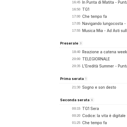
In Punta di Matita - Pun
16:45
TG1
16:50
Che tempo fa
17:00
Navigando lungocosta -
17:05
Musica Mia - Ad Asti sul
17:55
Preserale
3
Reazione a catena week
18:40
TELEGIORNALE
20:00
L'Eredità Summer - Pun
20:35
Prima serata
1
Sogno e son desto
21:30
Seconda serata
6
TG1 Sera
00:15
Codice: la vita è digital
00:20
Che tempo fa
01:25