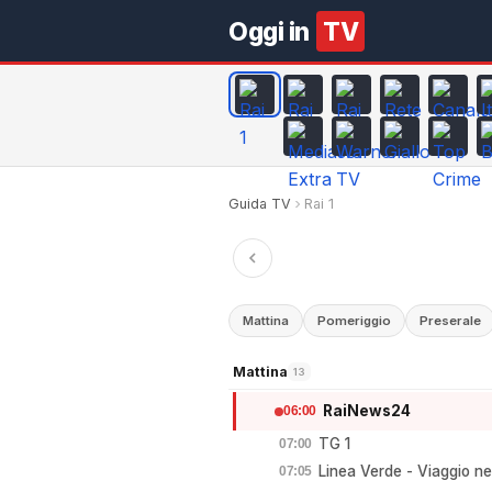
Oggi in
TV
Guida TV
Rai 1
Mattina
Pomeriggio
Preserale
Mattina
13
RaiNews24
06:00
TG 1
07:00
Linea Verde - Viaggio nel
07:05