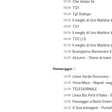
Che tempo fa
07:55
TG1
08:00
Tg1 Dialogo
08:20
Il meglio di Uno Mattin
08:35
TG1
09:00
Il meglio di Uno Mattin
09:04
TG1 L.I.S.
09:30
Il meglio di Uno Mattin
09:33
Buongiorno Benessere Est
10:30
Azzurro - Storie di mar
11:25
Pomeriggio
11
Linea Verde Discovery - F
12:00
Vista Mare - Napoli: via
12:30
TELEGIORNALE
13:30
Linea Blu Porti d'Italia 
14:00
Passaggio a Nord-Ovest
15:00
A Sua immagine - Punta
16:10