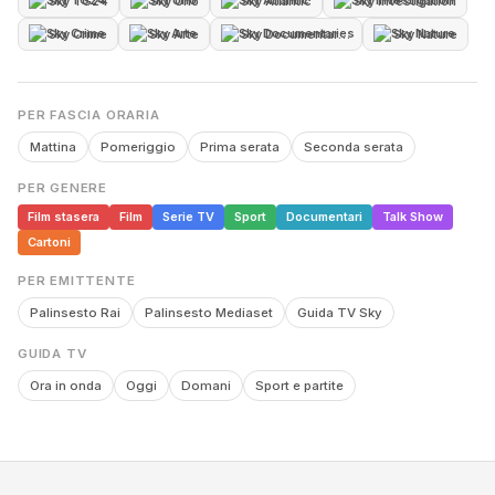
Sky TG24
Sky Uno
Sky Atlantic
Sky Investigation
Sky Crime
Sky Arte
Sky Documentaries
Sky Nature
PER FASCIA ORARIA
Mattina
Pomeriggio
Prima serata
Seconda serata
PER GENERE
Film stasera
Film
Serie TV
Sport
Documentari
Talk Show
Cartoni
PER EMITTENTE
Palinsesto Rai
Palinsesto Mediaset
Guida TV Sky
GUIDA TV
Ora in onda
Oggi
Domani
Sport e partite