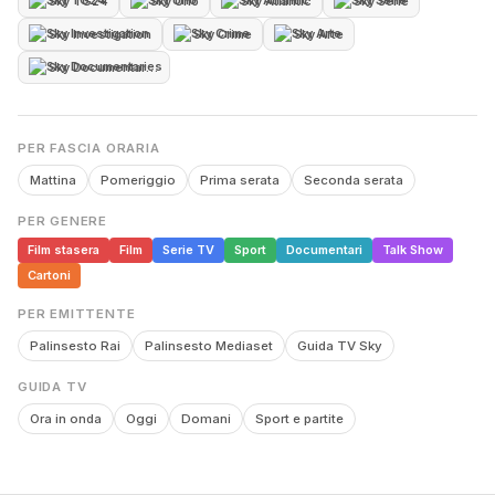
Sky TG24
Sky Uno
Sky Atlantic
Sky Serie
Sky Investigation
Sky Crime
Sky Arte
Sky Documentaries
PER FASCIA ORARIA
Mattina
Pomeriggio
Prima serata
Seconda serata
PER GENERE
Film stasera
Film
Serie TV
Sport
Documentari
Talk Show
Cartoni
PER EMITTENTE
Palinsesto Rai
Palinsesto Mediaset
Guida TV Sky
GUIDA TV
Ora in onda
Oggi
Domani
Sport e partite