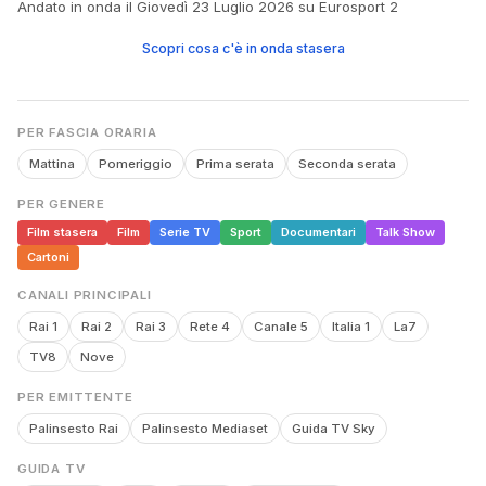
Andato in onda il Giovedì 23 Luglio 2026 su Eurosport 2
Scopri cosa c'è in onda stasera
PER FASCIA ORARIA
Mattina
Pomeriggio
Prima serata
Seconda serata
PER GENERE
Film stasera
Film
Serie TV
Sport
Documentari
Talk Show
Cartoni
CANALI PRINCIPALI
Rai 1
Rai 2
Rai 3
Rete 4
Canale 5
Italia 1
La7
TV8
Nove
PER EMITTENTE
Palinsesto Rai
Palinsesto Mediaset
Guida TV Sky
GUIDA TV