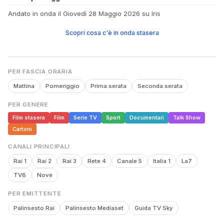
Andato in onda il Giovedì 28 Maggio 2026 su Iris
Scopri cosa c'è in onda stasera
PER FASCIA ORARIA
Mattina
Pomeriggio
Prima serata
Seconda serata
PER GENERE
Film stasera
Film
Serie TV
Sport
Documentari
Talk Show
Cartoni
CANALI PRINCIPALI
Rai 1
Rai 2
Rai 3
Rete 4
Canale 5
Italia 1
La7
TV8
Nove
PER EMITTENTE
Palinsesto Rai
Palinsesto Mediaset
Guida TV Sky