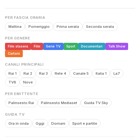
PER FASCIA ORARIA
Mattina
Pomeriggio
Prima serata
Seconda serata
PER GENERE
Film stasera
Film
Serie TV
Sport
Documentari
Talk Show
Cartoni
CANALI PRINCIPALI
Rai 1
Rai 2
Rai 3
Rete 4
Canale 5
Italia 1
La7
TV8
Nove
PER EMITTENTE
Palinsesto Rai
Palinsesto Mediaset
Guida TV Sky
GUIDA TV
Ora in onda
Oggi
Domani
Sport e partite