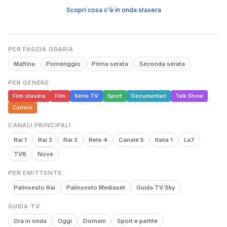
Scopri cosa c'è in onda stasera
PER FASCIA ORARIA
Mattina
Pomeriggio
Prima serata
Seconda serata
PER GENERE
Film stasera
Film
Serie TV
Sport
Documentari
Talk Show
Cartoni
CANALI PRINCIPALI
Rai 1
Rai 2
Rai 3
Rete 4
Canale 5
Italia 1
La7
TV8
Nove
PER EMITTENTE
Palinsesto Rai
Palinsesto Mediaset
Guida TV Sky
GUIDA TV
Ora in onda
Oggi
Domani
Sport e partite