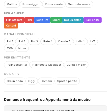
Mattina
Pomeriggio
Prima serata
Seconda serata
PER GENERE
Film stasera
Film
Serie TV
Sport
Documentari
Talk Show
Cartoni
CANALI PRINCIPALI
Rai 1
Rai 2
Rai 3
Rete 4
Canale 5
Italia 1
La7
TV8
Nove
PER EMITTENTE
Palinsesto Rai
Palinsesto Mediaset
Guida TV Sky
GUIDA TV
Ora in onda
Oggi
Domani
Sport e partite
Domande frequenti su Appuntamenti da incubo