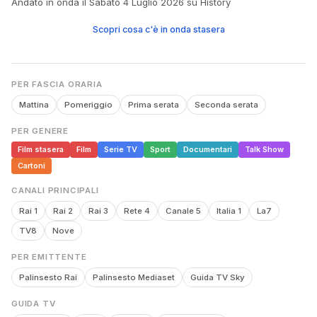
Andato in onda il Sabato 4 Luglio 2026 su History
Scopri cosa c'è in onda stasera
PER FASCIA ORARIA
Mattina
Pomeriggio
Prima serata
Seconda serata
PER GENERE
Film stasera
Film
Serie TV
Sport
Documentari
Talk Show
Cartoni
CANALI PRINCIPALI
Rai 1
Rai 2
Rai 3
Rete 4
Canale 5
Italia 1
La7
TV8
Nove
PER EMITTENTE
Palinsesto Rai
Palinsesto Mediaset
Guida TV Sky
GUIDA TV