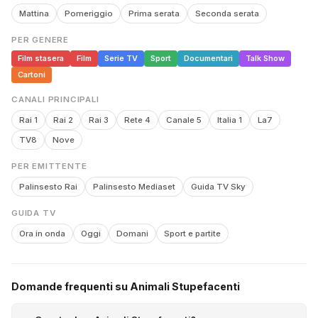
Mattina
Pomeriggio
Prima serata
Seconda serata
PER GENERE
Film stasera
Film
Serie TV
Sport
Documentari
Talk Show
Cartoni
CANALI PRINCIPALI
Rai 1
Rai 2
Rai 3
Rete 4
Canale 5
Italia 1
La7
TV8
Nove
PER EMITTENTE
Palinsesto Rai
Palinsesto Mediaset
Guida TV Sky
GUIDA TV
Ora in onda
Oggi
Domani
Sport e partite
Domande frequenti su Animali Stupefacenti