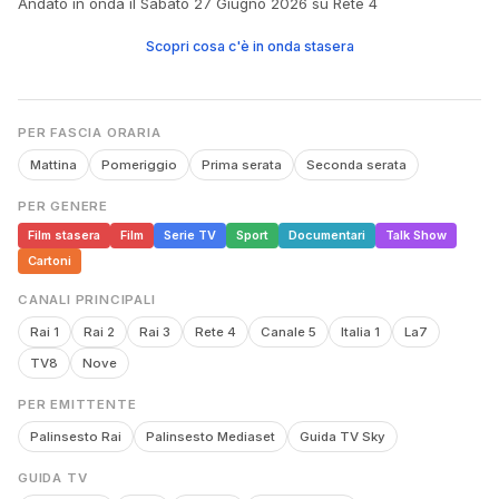
Andato in onda il Sabato 27 Giugno 2026 su Rete 4
Scopri cosa c'è in onda stasera
PER FASCIA ORARIA
Mattina
Pomeriggio
Prima serata
Seconda serata
PER GENERE
Film stasera
Film
Serie TV
Sport
Documentari
Talk Show
Cartoni
CANALI PRINCIPALI
Rai 1
Rai 2
Rai 3
Rete 4
Canale 5
Italia 1
La7
TV8
Nove
PER EMITTENTE
Palinsesto Rai
Palinsesto Mediaset
Guida TV Sky
GUIDA TV