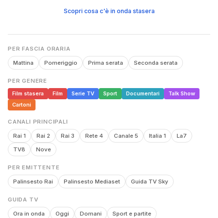
Scopri cosa c'è in onda stasera
PER FASCIA ORARIA
Mattina
Pomeriggio
Prima serata
Seconda serata
PER GENERE
Film stasera
Film
Serie TV
Sport
Documentari
Talk Show
Cartoni
CANALI PRINCIPALI
Rai 1
Rai 2
Rai 3
Rete 4
Canale 5
Italia 1
La7
TV8
Nove
PER EMITTENTE
Palinsesto Rai
Palinsesto Mediaset
Guida TV Sky
GUIDA TV
Ora in onda
Oggi
Domani
Sport e partite