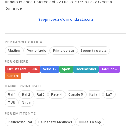
Andato in onda il Mercoledì 22 Luglio 2026 su Sky Cinema
Romance
Scopri cosa c'è in onda stasera
PER FASCIA ORARIA
Mattina
Pomeriggio
Prima serata
Seconda serata
PER GENERE
Film stasera
Film
Serie TV
Sport
Documentari
Talk Show
Cartoni
CANALI PRINCIPALI
Rai 1
Rai 2
Rai 3
Rete 4
Canale 5
Italia 1
La7
TV8
Nove
PER EMITTENTE
Palinsesto Rai
Palinsesto Mediaset
Guida TV Sky