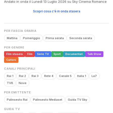
Andato in onda il Lunedì 13 Luglio 2026 su Sky Cinema Romance
Scopri cosa c'è in onda stasera
PER FASCIA ORARIA
Mattina
Pomeriggio
Prima serata
Seconda serata
PER GENERE
Film stasera
Film
Serie TV
Sport
Documentari
Talk Show
Cartoni
CANALI PRINCIPALI
Rai 1
Rai 2
Rai 3
Rete 4
Canale 5
Italia 1
La7
TV8
Nove
PER EMITTENTE
Palinsesto Rai
Palinsesto Mediaset
Guida TV Sky
GUIDA TV