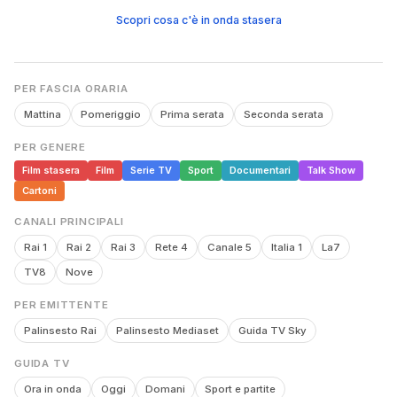
Scopri cosa c'è in onda stasera
PER FASCIA ORARIA
Mattina
Pomeriggio
Prima serata
Seconda serata
PER GENERE
Film stasera
Film
Serie TV
Sport
Documentari
Talk Show
Cartoni
CANALI PRINCIPALI
Rai 1
Rai 2
Rai 3
Rete 4
Canale 5
Italia 1
La7
TV8
Nove
PER EMITTENTE
Palinsesto Rai
Palinsesto Mediaset
Guida TV Sky
GUIDA TV
Ora in onda
Oggi
Domani
Sport e partite