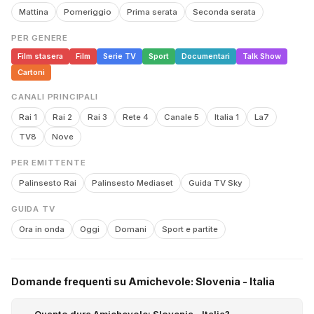
Mattina
Pomeriggio
Prima serata
Seconda serata
PER GENERE
Film stasera
Film
Serie TV
Sport
Documentari
Talk Show
Cartoni
CANALI PRINCIPALI
Rai 1
Rai 2
Rai 3
Rete 4
Canale 5
Italia 1
La7
TV8
Nove
PER EMITTENTE
Palinsesto Rai
Palinsesto Mediaset
Guida TV Sky
GUIDA TV
Ora in onda
Oggi
Domani
Sport e partite
Domande frequenti su Amichevole: Slovenia - Italia