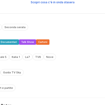
Scopri cosa c'è in onda stasera
Seconda serata
Documentari
Talk Show
Cartoni
ale 5
Italia 1
La7
TV8
Nove
Guida TV Sky
t e partite