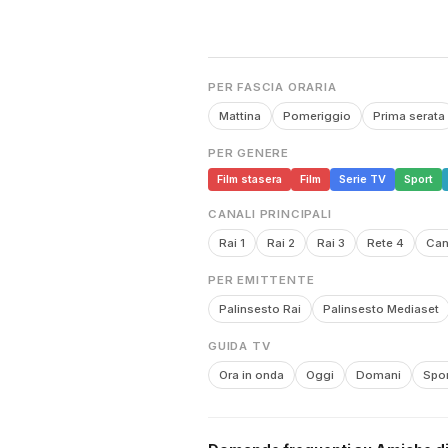
PER FASCIA ORARIA
Mattina
Pomeriggio
Prima serata
PER GENERE
Film stasera
Film
Serie TV
Sport
CANALI PRINCIPALI
Rai 1
Rai 2
Rai 3
Rete 4
Can
PER EMITTENTE
Palinsesto Rai
Palinsesto Mediaset
GUIDA TV
Ora in onda
Oggi
Domani
Spor