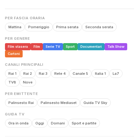
PER FASCIA ORARIA
Mattina
Pomeriggio
Prima serata
Seconda serata
PER GENERE
Film stasera
Film
Serie TV
Sport
Documentari
Talk Show
Cartoni
CANALI PRINCIPALI
Rai 1
Rai 2
Rai 3
Rete 4
Canale 5
Italia 1
La7
TV8
Nove
PER EMITTENTE
Palinsesto Rai
Palinsesto Mediaset
Guida TV Sky
GUIDA TV
Ora in onda
Oggi
Domani
Sport e partite