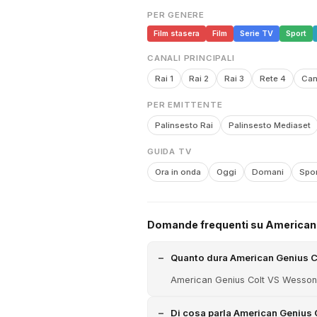
PER GENERE
Film stasera
Film
Serie TV
Sport
CANALI PRINCIPALI
Rai 1
Rai 2
Rai 3
Rete 4
Can
PER EMITTENTE
Palinsesto Rai
Palinsesto Mediaset
GUIDA TV
Ora in onda
Oggi
Domani
Spor
Domande frequenti su American 
Quanto dura American Genius C
American Genius Colt VS Wesson 
Di cosa parla American Genius 