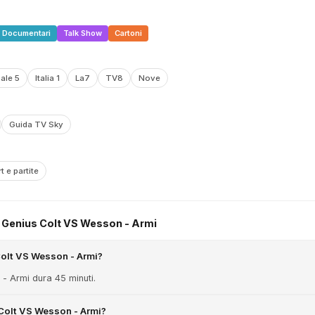
Documentari
Talk Show
Cartoni
ale 5
Italia 1
La7
TV8
Nove
Guida TV Sky
t e partite
Genius Colt VS Wesson - Armi
olt VS Wesson - Armi?
- Armi dura 45 minuti.
Colt VS Wesson - Armi?