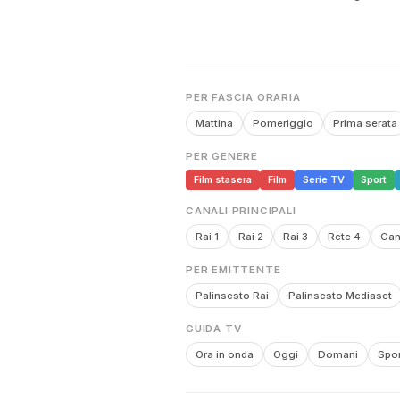
PER FASCIA ORARIA
Mattina
Pomeriggio
Prima serata
PER GENERE
Film stasera
Film
Serie TV
Sport
CANALI PRINCIPALI
Rai 1
Rai 2
Rai 3
Rete 4
Can
PER EMITTENTE
Palinsesto Rai
Palinsesto Mediaset
GUIDA TV
Ora in onda
Oggi
Domani
Spor