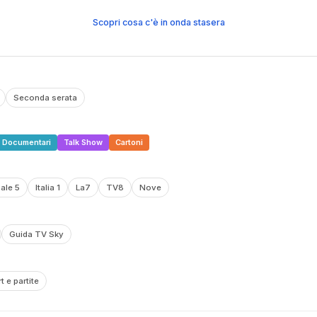
Scopri cosa c'è in onda stasera
Seconda serata
Documentari
Talk Show
Cartoni
ale 5
Italia 1
La7
TV8
Nove
Guida TV Sky
t e partite