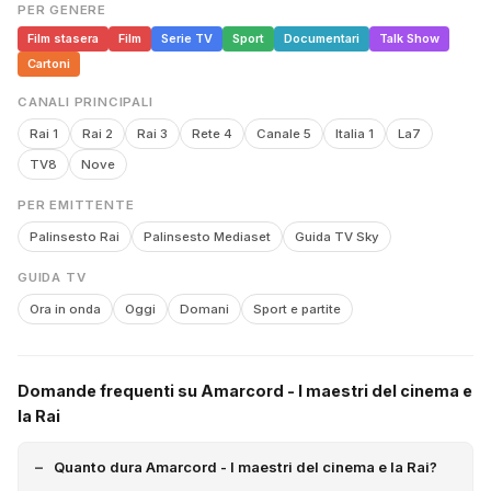
PER GENERE
Film stasera
Film
Serie TV
Sport
Documentari
Talk Show
Cartoni
CANALI PRINCIPALI
Rai 1
Rai 2
Rai 3
Rete 4
Canale 5
Italia 1
La7
TV8
Nove
PER EMITTENTE
Palinsesto Rai
Palinsesto Mediaset
Guida TV Sky
GUIDA TV
Ora in onda
Oggi
Domani
Sport e partite
Domande frequenti su Amarcord - I maestri del cinema e
la Rai
Quanto dura Amarcord - I maestri del cinema e la Rai?