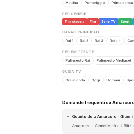
Mattina
Pomeriggio
Prima serata
PER GENERE
Film stasera
Film
Serie TV
Sport
CANALI PRINCIPALI
Rai 1
Rai 2
Rai 3
Rete 4
Can
PER EMITTENTE
Palinsesto Rai
Palinsesto Mediaset
GUIDA TV
Ora in onda
Oggi
Domani
Spor
Domande frequenti su Amarcord - 
Quanto dura Amarcord - Gianni M
Amarcord - Gianni Minà e il Blitz