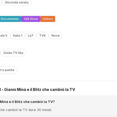
Seconda serata
Documentari
Talk Show
Cartoni
ale 5
Italia 1
La7
TV8
Nove
Guida TV Sky
t e partite
Gianni Minà e il Blitz che cambiò la TV
inà e il Blitz che cambiò la TV?
 che cambiò la TV dura 30 minuti.