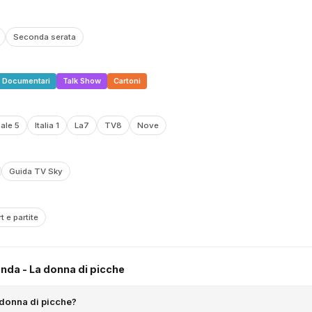
Seconda serata
Documentari
Talk Show
Cartoni
ale 5
Italia 1
La7
TV8
Nove
Guida TV Sky
t e partite
nda - La donna di picche
 donna di picche?