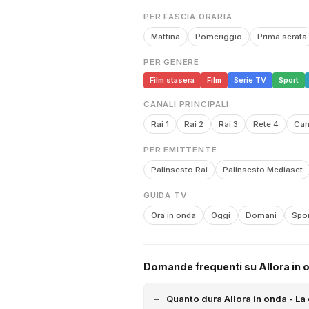
PER FASCIA ORARIA
Mattina
Pomeriggio
Prima serata
PER GENERE
Film stasera
Film
Serie TV
Sport
CANALI PRINCIPALI
Rai 1
Rai 2
Rai 3
Rete 4
Can
PER EMITTENTE
Palinsesto Rai
Palinsesto Mediaset
GUIDA TV
Ora in onda
Oggi
Domani
Spor
Domande frequenti su Allora in o
Quanto dura Allora in onda - La