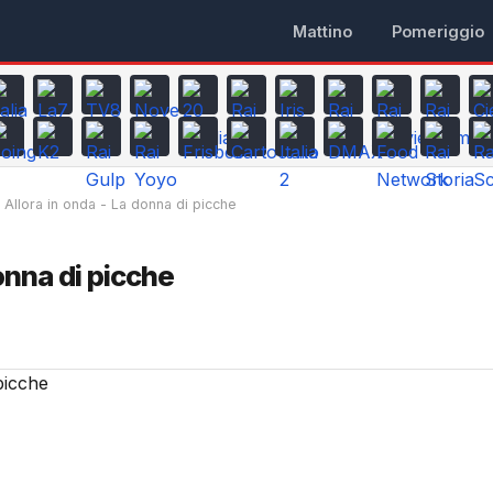
Mattino
Pomeriggio
Allora in onda - La donna di picche
onna di picche