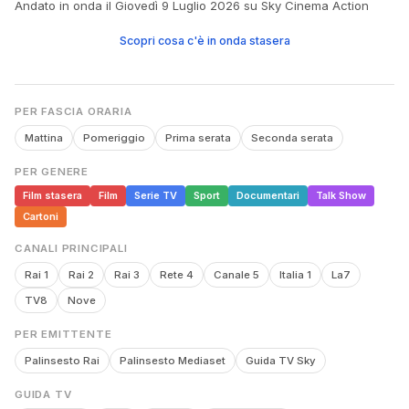
Andato in onda il Giovedì 9 Luglio 2026 su Sky Cinema Action
Scopri cosa c'è in onda stasera
PER FASCIA ORARIA
Mattina
Pomeriggio
Prima serata
Seconda serata
PER GENERE
Film stasera
Film
Serie TV
Sport
Documentari
Talk Show
Cartoni
CANALI PRINCIPALI
Rai 1
Rai 2
Rai 3
Rete 4
Canale 5
Italia 1
La7
TV8
Nove
PER EMITTENTE
Palinsesto Rai
Palinsesto Mediaset
Guida TV Sky
GUIDA TV