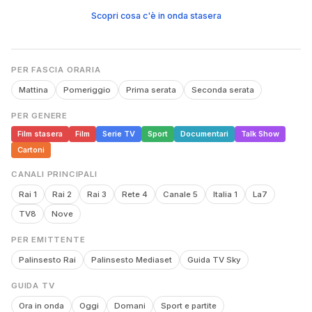
Scopri cosa c'è in onda stasera
PER FASCIA ORARIA
Mattina
Pomeriggio
Prima serata
Seconda serata
PER GENERE
Film stasera
Film
Serie TV
Sport
Documentari
Talk Show
Cartoni
CANALI PRINCIPALI
Rai 1
Rai 2
Rai 3
Rete 4
Canale 5
Italia 1
La7
TV8
Nove
PER EMITTENTE
Palinsesto Rai
Palinsesto Mediaset
Guida TV Sky
GUIDA TV
Ora in onda
Oggi
Domani
Sport e partite