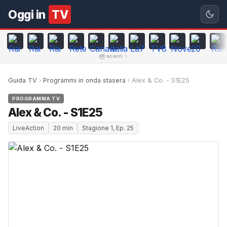
Oggi in
TV
scorri
Guida TV
Programmi in onda stasera
Alex & Co. - S1E25
PROGRAMMA TV
Alex & Co. - S1E25
LiveAction
20 min
Stagione 1, Ep. 25