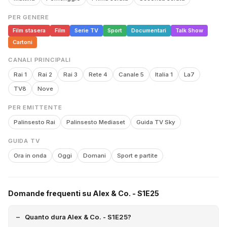
PER GENERE
Film stasera
Film
Serie TV
Sport
Documentari
Talk Show
Cartoni
CANALI PRINCIPALI
Rai 1
Rai 2
Rai 3
Rete 4
Canale 5
Italia 1
La7
TV8
Nove
PER EMITTENTE
Palinsesto Rai
Palinsesto Mediaset
Guida TV Sky
GUIDA TV
Ora in onda
Oggi
Domani
Sport e partite
Domande frequenti su Alex & Co. - S1E25
Quanto dura Alex & Co. - S1E25?