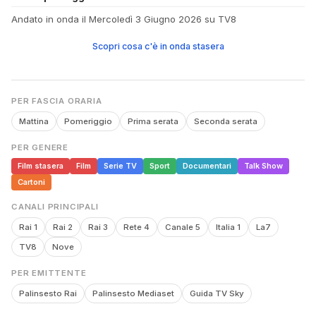
Andato in onda il Mercoledì 3 Giugno 2026 su TV8
Scopri cosa c'è in onda stasera
PER FASCIA ORARIA
Mattina
Pomeriggio
Prima serata
Seconda serata
PER GENERE
Film stasera
Film
Serie TV
Sport
Documentari
Talk Show
Cartoni
CANALI PRINCIPALI
Rai 1
Rai 2
Rai 3
Rete 4
Canale 5
Italia 1
La7
TV8
Nove
PER EMITTENTE
Palinsesto Rai
Palinsesto Mediaset
Guida TV Sky