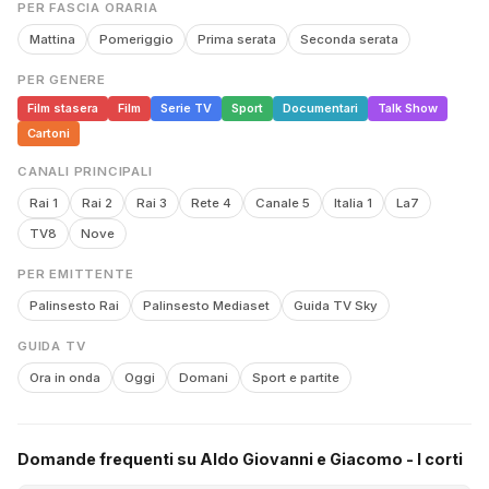
PER FASCIA ORARIA
Mattina
Pomeriggio
Prima serata
Seconda serata
PER GENERE
Film stasera
Film
Serie TV
Sport
Documentari
Talk Show
Cartoni
CANALI PRINCIPALI
Rai 1
Rai 2
Rai 3
Rete 4
Canale 5
Italia 1
La7
TV8
Nove
PER EMITTENTE
Palinsesto Rai
Palinsesto Mediaset
Guida TV Sky
GUIDA TV
Ora in onda
Oggi
Domani
Sport e partite
Domande frequenti su Aldo Giovanni e Giacomo - I corti