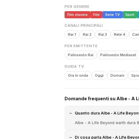
PER GENERE
Film stasera
Film
Serie TV
Sport
CANALI PRINCIPALI
Rai 1
Rai 2
Rai 3
Rete 4
Can
PER EMITTENTE
Palinsesto Rai
Palinsesto Mediaset
GUIDA TV
Ora in onda
Oggi
Domani
Spor
Domande frequenti su Albe - A L
Quanto dura Albe - A Life Beyon
Albe - A Life Beyond earth dura 82
Di cosa parla Albe - A Life Beyo