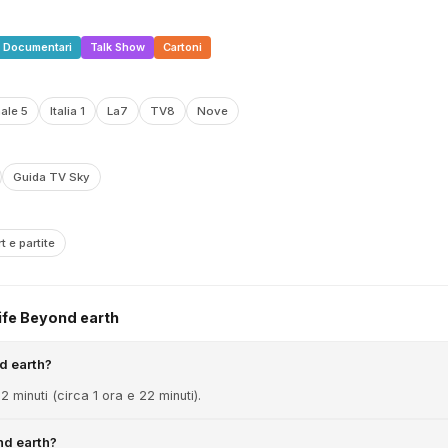
Documentari
Talk Show
Cartoni
ale 5
Italia 1
La7
TV8
Nove
Guida TV Sky
t e partite
ife Beyond earth
d earth?
 minuti (circa 1 ora e 22 minuti).
nd earth?