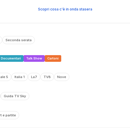
Scopri cosa c'è in onda stasera
Seconda serata
Documentari
Talk Show
Cartoni
ale 5
Italia 1
La7
TV8
Nove
Guida TV Sky
t e partite