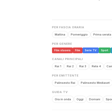
PER FASCIA ORARIA
Mattina
Pomeriggio
Prima serata
PER GENERE
Film stasera
Film
Serie TV
Sport
CANALI PRINCIPALI
Rai 1
Rai 2
Rai 3
Rete 4
Can
PER EMITTENTE
Palinsesto Rai
Palinsesto Mediaset
GUIDA TV
Ora in onda
Oggi
Domani
Spor