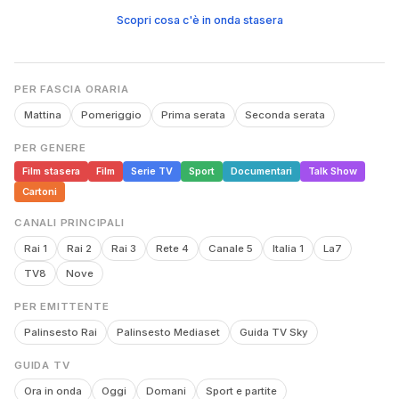
Scopri cosa c'è in onda stasera
PER FASCIA ORARIA
Mattina
Pomeriggio
Prima serata
Seconda serata
PER GENERE
Film stasera
Film
Serie TV
Sport
Documentari
Talk Show
Cartoni
CANALI PRINCIPALI
Rai 1
Rai 2
Rai 3
Rete 4
Canale 5
Italia 1
La7
TV8
Nove
PER EMITTENTE
Palinsesto Rai
Palinsesto Mediaset
Guida TV Sky
GUIDA TV
Ora in onda
Oggi
Domani
Sport e partite