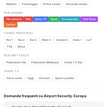
Mattina
Pomeriggio
Prima serata
Seconda serata
PER GENERE
Film stasera
Film
Serie TV
Sport
Documentari
Talk Show
Cartoni
CANALI PRINCIPALI
Rai 1
Rai 2
Rai 3
Rete 4
Canale 5
Italia 1
La7
TV8
Nove
PER EMITTENTE
Palinsesto Rai
Palinsesto Mediaset
Guida TV Sky
GUIDA TV
Ora in onda
Oggi
Domani
Sport e partite
Domande frequenti su Airport Security: Europa