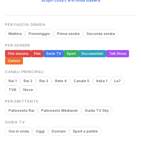
Scopri cosa c'è in onda stasera
PER FASCIA ORARIA
Mattina
Pomeriggio
Prima serata
Seconda serata
PER GENERE
Film stasera
Film
Serie TV
Sport
Documentari
Talk Show
Cartoni
CANALI PRINCIPALI
Rai 1
Rai 2
Rai 3
Rete 4
Canale 5
Italia 1
La7
TV8
Nove
PER EMITTENTE
Palinsesto Rai
Palinsesto Mediaset
Guida TV Sky
GUIDA TV
Ora in onda
Oggi
Domani
Sport e partite