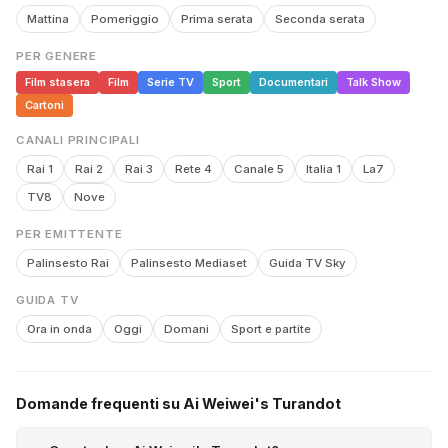
Mattina
Pomeriggio
Prima serata
Seconda serata
PER GENERE
Film stasera
Film
Serie TV
Sport
Documentari
Talk Show
Cartoni
CANALI PRINCIPALI
Rai 1
Rai 2
Rai 3
Rete 4
Canale 5
Italia 1
La7
TV8
Nove
PER EMITTENTE
Palinsesto Rai
Palinsesto Mediaset
Guida TV Sky
GUIDA TV
Ora in onda
Oggi
Domani
Sport e partite
Domande frequenti su Ai Weiwei's Turandot