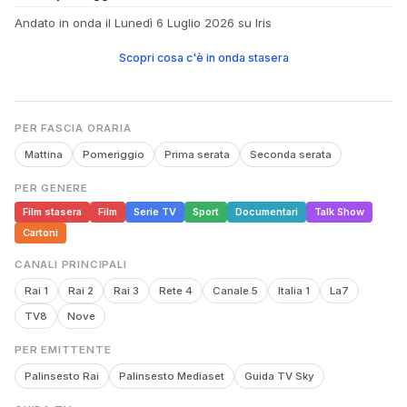
Andato in onda il Lunedì 6 Luglio 2026 su Iris
Scopri cosa c'è in onda stasera
PER FASCIA ORARIA
Mattina
Pomeriggio
Prima serata
Seconda serata
PER GENERE
Film stasera
Film
Serie TV
Sport
Documentari
Talk Show
Cartoni
CANALI PRINCIPALI
Rai 1
Rai 2
Rai 3
Rete 4
Canale 5
Italia 1
La7
TV8
Nove
PER EMITTENTE
Palinsesto Rai
Palinsesto Mediaset
Guida TV Sky