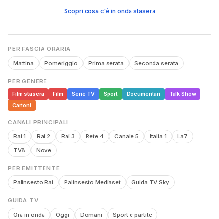
Scopri cosa c'è in onda stasera
PER FASCIA ORARIA
Mattina
Pomeriggio
Prima serata
Seconda serata
PER GENERE
Film stasera
Film
Serie TV
Sport
Documentari
Talk Show
Cartoni
CANALI PRINCIPALI
Rai 1
Rai 2
Rai 3
Rete 4
Canale 5
Italia 1
La7
TV8
Nove
PER EMITTENTE
Palinsesto Rai
Palinsesto Mediaset
Guida TV Sky
GUIDA TV
Ora in onda
Oggi
Domani
Sport e partite