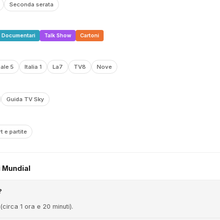
Seconda serata
Documentari
Talk Show
Cartoni
ale 5
Italia 1
La7
TV8
Nove
Guida TV Sky
t e partite
i Mundial
?
(circa 1 ora e 20 minuti).