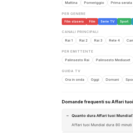
Mattina
Pomeriggio
Prima serata
PER GENERE
Film stasera
Film
Serie TV
Sport
CANALI PRINCIPALI
Rai 1
Rai 2
Rai 3
Rete 4
Can
PER EMITTENTE
Palinsesto Rai
Palinsesto Mediaset
GUIDA TV
Ora in onda
Oggi
Domani
Spor
Domande frequenti su Affari tuo
Quanto dura Affari tuoi Mundial
Affari tuoi Mundial dura 80 minuti 