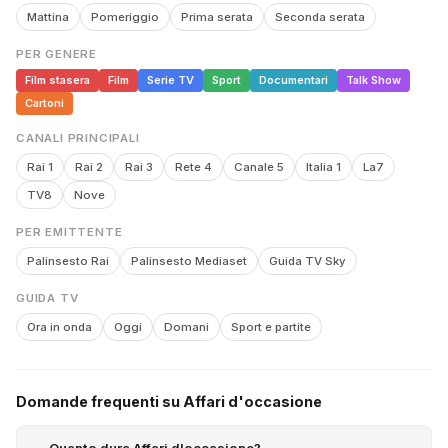
Mattina
Pomeriggio
Prima serata
Seconda serata
PER GENERE
Film stasera
Film
Serie TV
Sport
Documentari
Talk Show
Cartoni
CANALI PRINCIPALI
Rai 1
Rai 2
Rai 3
Rete 4
Canale 5
Italia 1
La7
TV8
Nove
PER EMITTENTE
Palinsesto Rai
Palinsesto Mediaset
Guida TV Sky
GUIDA TV
Ora in onda
Oggi
Domani
Sport e partite
Domande frequenti su Affari d'occasione