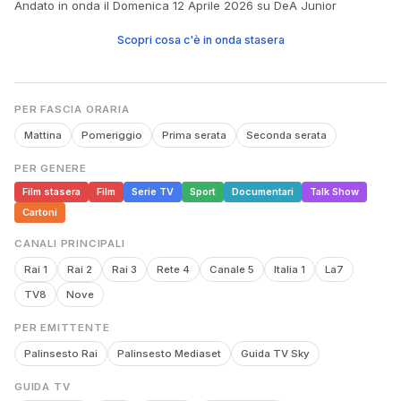
Andato in onda il Domenica 12 Aprile 2026 su DeA Junior
Scopri cosa c'è in onda stasera
PER FASCIA ORARIA
Mattina
Pomeriggio
Prima serata
Seconda serata
PER GENERE
Film stasera
Film
Serie TV
Sport
Documentari
Talk Show
Cartoni
CANALI PRINCIPALI
Rai 1
Rai 2
Rai 3
Rete 4
Canale 5
Italia 1
La7
TV8
Nove
PER EMITTENTE
Palinsesto Rai
Palinsesto Mediaset
Guida TV Sky
GUIDA TV