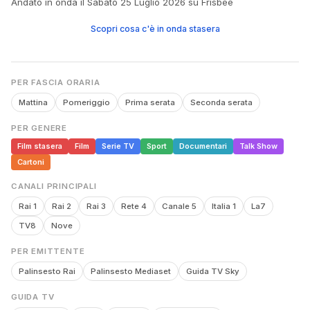
Andato in onda il Sabato 25 Luglio 2026 su Frisbee
Scopri cosa c'è in onda stasera
PER FASCIA ORARIA
Mattina
Pomeriggio
Prima serata
Seconda serata
PER GENERE
Film stasera
Film
Serie TV
Sport
Documentari
Talk Show
Cartoni
CANALI PRINCIPALI
Rai 1
Rai 2
Rai 3
Rete 4
Canale 5
Italia 1
La7
TV8
Nove
PER EMITTENTE
Palinsesto Rai
Palinsesto Mediaset
Guida TV Sky
GUIDA TV