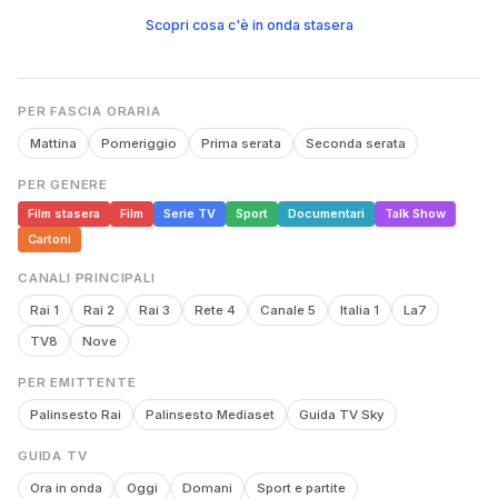
Scopri cosa c'è in onda stasera
PER FASCIA ORARIA
Mattina
Pomeriggio
Prima serata
Seconda serata
PER GENERE
Film stasera
Film
Serie TV
Sport
Documentari
Talk Show
Cartoni
CANALI PRINCIPALI
Rai 1
Rai 2
Rai 3
Rete 4
Canale 5
Italia 1
La7
TV8
Nove
PER EMITTENTE
Palinsesto Rai
Palinsesto Mediaset
Guida TV Sky
GUIDA TV
Ora in onda
Oggi
Domani
Sport e partite