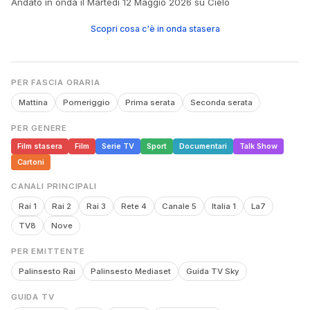
Andato in onda il Martedì 12 Maggio 2026 su Cielo
Scopri cosa c'è in onda stasera
PER FASCIA ORARIA
Mattina
Pomeriggio
Prima serata
Seconda serata
PER GENERE
Film stasera
Film
Serie TV
Sport
Documentari
Talk Show
Cartoni
CANALI PRINCIPALI
Rai 1
Rai 2
Rai 3
Rete 4
Canale 5
Italia 1
La7
TV8
Nove
PER EMITTENTE
Palinsesto Rai
Palinsesto Mediaset
Guida TV Sky
GUIDA TV