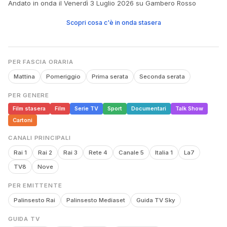
Andato in onda il Venerdì 3 Luglio 2026 su Gambero Rosso
Scopri cosa c'è in onda stasera
PER FASCIA ORARIA
Mattina
Pomeriggio
Prima serata
Seconda serata
PER GENERE
Film stasera
Film
Serie TV
Sport
Documentari
Talk Show
Cartoni
CANALI PRINCIPALI
Rai 1
Rai 2
Rai 3
Rete 4
Canale 5
Italia 1
La7
TV8
Nove
PER EMITTENTE
Palinsesto Rai
Palinsesto Mediaset
Guida TV Sky
GUIDA TV