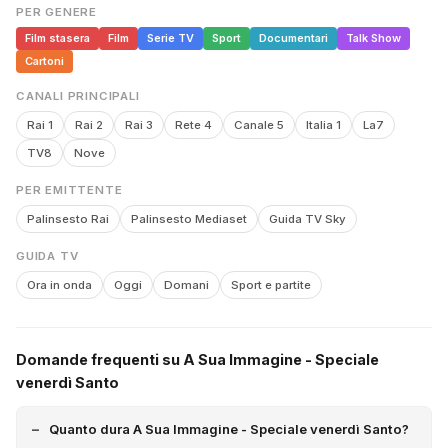
PER GENERE
Film stasera
Film
Serie TV
Sport
Documentari
Talk Show
Cartoni
CANALI PRINCIPALI
Rai 1
Rai 2
Rai 3
Rete 4
Canale 5
Italia 1
La7
TV8
Nove
PER EMITTENTE
Palinsesto Rai
Palinsesto Mediaset
Guida TV Sky
GUIDA TV
Ora in onda
Oggi
Domani
Sport e partite
Domande frequenti su A Sua Immagine - Speciale
venerdì Santo
Quanto dura A Sua Immagine - Speciale venerdì Santo?