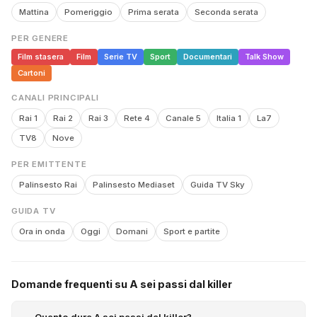
Mattina
Pomeriggio
Prima serata
Seconda serata
PER GENERE
Film stasera
Film
Serie TV
Sport
Documentari
Talk Show
Cartoni
CANALI PRINCIPALI
Rai 1
Rai 2
Rai 3
Rete 4
Canale 5
Italia 1
La7
TV8
Nove
PER EMITTENTE
Palinsesto Rai
Palinsesto Mediaset
Guida TV Sky
GUIDA TV
Ora in onda
Oggi
Domani
Sport e partite
Domande frequenti su A sei passi dal killer