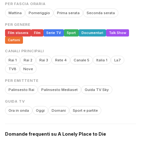
PER FASCIA ORARIA
Mattina
Pomeriggio
Prima serata
Seconda serata
PER GENERE
Film stasera
Film
Serie TV
Sport
Documentari
Talk Show
Cartoni
CANALI PRINCIPALI
Rai 1
Rai 2
Rai 3
Rete 4
Canale 5
Italia 1
La7
TV8
Nove
PER EMITTENTE
Palinsesto Rai
Palinsesto Mediaset
Guida TV Sky
GUIDA TV
Ora in onda
Oggi
Domani
Sport e partite
Domande frequenti su A Lonely Place to Die