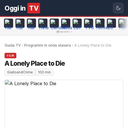
Oggi in
TV
scorri
Guida TV
Programmi in onda stasera
A Lonely Place to Die
FILM
A Lonely Place to Die
GialloandCrime
100 min