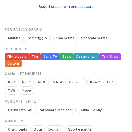
Scopri cosa c'è in onda stasera
PER FASCIA ORARIA
Mattina
Pomeriggio
Prima serata
Seconda serata
PER GENERE
Film stasera
Film
Serie TV
Sport
Documentari
Talk Show
Cartoni
CANALI PRINCIPALI
Rai 1
Rai 2
Rai 3
Rete 4
Canale 5
Italia 1
La7
TV8
Nove
PER EMITTENTE
Palinsesto Rai
Palinsesto Mediaset
Guida TV Sky
GUIDA TV
Ora in onda
Oggi
Domani
Sport e partite