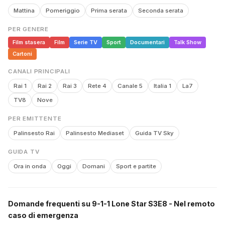
Mattina
Pomeriggio
Prima serata
Seconda serata
PER GENERE
Film stasera
Film
Serie TV
Sport
Documentari
Talk Show
Cartoni
CANALI PRINCIPALI
Rai 1
Rai 2
Rai 3
Rete 4
Canale 5
Italia 1
La7
TV8
Nove
PER EMITTENTE
Palinsesto Rai
Palinsesto Mediaset
Guida TV Sky
GUIDA TV
Ora in onda
Oggi
Domani
Sport e partite
Domande frequenti su 9-1-1 Lone Star S3E8 - Nel remoto
caso di emergenza